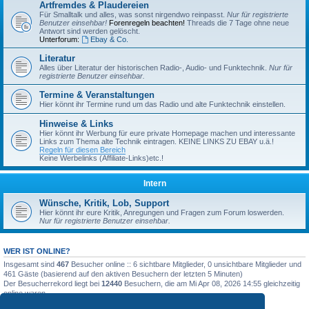
Artfremdes & Plaudereien
Für Smalltalk und alles, was sonst nirgendwo reinpasst.
Nur für registrierte
Benutzer einsehbar!
Forenregeln beachten!
Threads die 7 Tage ohne neue
Antwort sind werden gelöscht.
Unterforum:
Ebay & Co.
Literatur
Alles über Literatur der historischen Radio-, Audio- und Funktechnik.
Nur für
registrierte Benutzer einsehbar.
Termine & Veranstaltungen
Hier könnt ihr Termine rund um das Radio und alte Funktechnik einstellen.
Hinweise & Links
Hier könnt ihr Werbung für eure private Homepage machen und interessante
Links zum Thema alte Technik eintragen. KEINE LINKS ZU EBAY u.ä.!
Regeln für diesen Bereich
Keine Werbelinks (Affiliate-Links)etc.!
Intern
Wünsche, Kritik, Lob, Support
Hier könnt ihr eure Kritik, Anregungen und Fragen zum Forum loswerden.
Nur für registrierte Benutzer einsehbar.
WER IST ONLINE?
Insgesamt sind
467
Besucher online :: 6 sichtbare Mitglieder, 0 unsichtbare Mitglieder und
461 Gäste (basierend auf den aktiven Besuchern der letzten 5 Minuten)
Der Besucherrekord liegt bei
12440
Besuchern, die am Mi Apr 08, 2026 14:55 gleichzeitig
online waren.