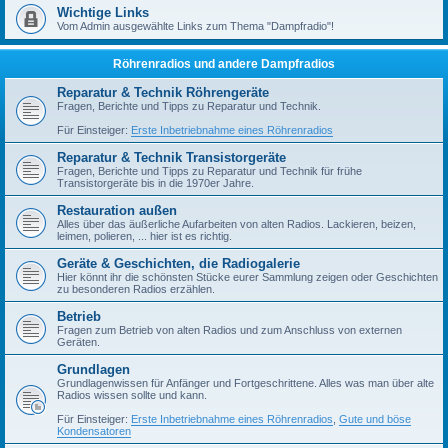
Wichtige Links
Vom Admin ausgewählte Links zum Thema "Dampfradio"!
Röhrenradios und andere Dampfradios
Reparatur & Technik Röhrengeräte
Fragen, Berichte und Tipps zu Reparatur und Technik.
Für Einsteiger:
Erste Inbetriebnahme eines Röhrenradios
Reparatur & Technik Transistorgeräte
Fragen, Berichte und Tipps zu Reparatur und Technik für frühe
Transistorgeräte bis in die 1970er Jahre.
Restauration außen
Alles über das äußerliche Aufarbeiten von alten Radios. Lackieren, beizen,
leimen, polieren, ... hier ist es richtig.
Geräte & Geschichten, die Radiogalerie
Hier könnt ihr die schönsten Stücke eurer Sammlung zeigen oder Geschichten
zu besonderen Radios erzählen.
Betrieb
Fragen zum Betrieb von alten Radios und zum Anschluss von externen
Geräten.
Grundlagen
Grundlagenwissen für Anfänger und Fortgeschrittene. Alles was man über alte
Radios wissen sollte und kann.
Für Einsteiger:
Erste Inbetriebnahme eines Röhrenradios
,
Gute und böse
Kondensatoren