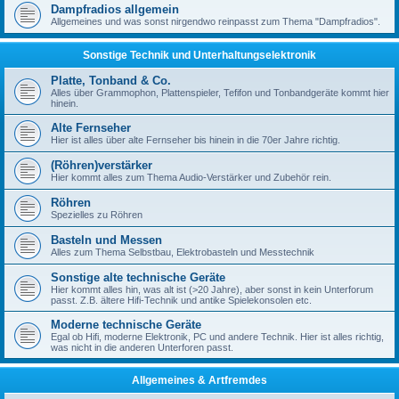
Dampfradios allgemein
Allgemeines und was sonst nirgendwo reinpasst zum Thema "Dampfradios".
Sonstige Technik und Unterhaltungselektronik
Platte, Tonband & Co.
Alles über Grammophon, Plattenspieler, Tefifon und Tonbandgeräte kommt hier
hinein.
Alte Fernseher
Hier ist alles über alte Fernseher bis hinein in die 70er Jahre richtig.
(Röhren)verstärker
Hier kommt alles zum Thema Audio-Verstärker und Zubehör rein.
Röhren
Spezielles zu Röhren
Basteln und Messen
Alles zum Thema Selbstbau, Elektrobasteln und Messtechnik
Sonstige alte technische Geräte
Hier kommt alles hin, was alt ist (>20 Jahre), aber sonst in kein Unterforum
passt. Z.B. ältere Hifi-Technik und antike Spielekonsolen etc.
Moderne technische Geräte
Egal ob Hifi, moderne Elektronik, PC und andere Technik. Hier ist alles richtig,
was nicht in die anderen Unterforen passt.
Allgemeines & Artfremdes