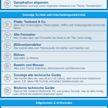
Dampfradios allgemein
Allgemeines und was sonst nirgendwo reinpasst zum Thema "Dampfradios".
Sonstige Technik und Unterhaltungselektronik
Platte, Tonband & Co.
Alles über Grammophon, Plattenspieler, Tefifon und Tonbandgeräte kommt hier
hinein.
Alte Fernseher
Hier ist alles über alte Fernseher bis hinein in die 70er Jahre richtig.
(Röhren)verstärker
Hier kommt alles zum Thema Audio-Verstärker und Zubehör rein.
Röhren
Spezielles zu Röhren
Basteln und Messen
Alles zum Thema Selbstbau, Elektrobasteln und Messtechnik
Sonstige alte technische Geräte
Hier kommt alles hin, was alt ist (>20 Jahre), aber sonst in kein Unterforum
passt. Z.B. ältere Hifi-Technik und antike Spielekonsolen etc.
Moderne technische Geräte
Egal ob Hifi, moderne Elektronik, PC und andere Technik. Hier ist alles richtig,
was nicht in die anderen Unterforen passt.
Allgemeines & Artfremdes