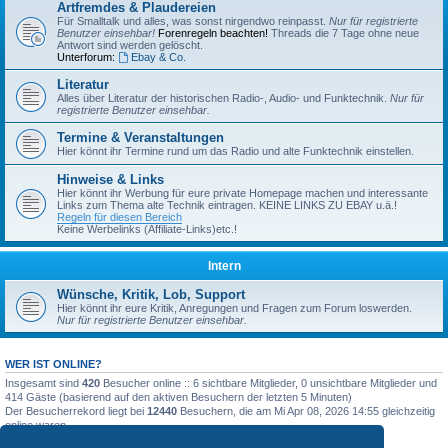
Artfremdes & Plaudereien
Für Smalltalk und alles, was sonst nirgendwo reinpasst.
Nur für registrierte
Benutzer einsehbar!
Forenregeln beachten!
Threads die 7 Tage ohne neue
Antwort sind werden gelöscht.
Unterforum:
Ebay & Co.
Literatur
Alles über Literatur der historischen Radio-, Audio- und Funktechnik.
Nur für
registrierte Benutzer einsehbar.
Termine & Veranstaltungen
Hier könnt ihr Termine rund um das Radio und alte Funktechnik einstellen.
Hinweise & Links
Hier könnt ihr Werbung für eure private Homepage machen und interessante
Links zum Thema alte Technik eintragen. KEINE LINKS ZU EBAY u.ä.!
Regeln für diesen Bereich
Keine Werbelinks (Affiliate-Links)etc.!
Intern
Wünsche, Kritik, Lob, Support
Hier könnt ihr eure Kritik, Anregungen und Fragen zum Forum loswerden.
Nur für registrierte Benutzer einsehbar.
WER IST ONLINE?
Insgesamt sind
420
Besucher online :: 6 sichtbare Mitglieder, 0 unsichtbare Mitglieder und
414 Gäste (basierend auf den aktiven Besuchern der letzten 5 Minuten)
Der Besucherrekord liegt bei
12440
Besuchern, die am Mi Apr 08, 2026 14:55 gleichzeitig
online waren.