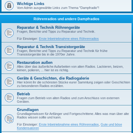
Wichtige Links
Vom Admin ausgewählte Links zum Thema "Dampfradio"!
Röhrenradios und andere Dampfradios
Reparatur & Technik Röhrengeräte
Fragen, Berichte und Tipps zu Reparatur und Technik.
Für Einsteiger:
Erste Inbetriebnahme eines Röhrenradios
Reparatur & Technik Transistorgeräte
Fragen, Berichte und Tipps zu Reparatur und Technik für frühe
Transistorgeräte bis in die 1970er Jahre.
Restauration außen
Alles über das äußerliche Aufarbeiten von alten Radios. Lackieren, beizen,
leimen, polieren, ... hier ist es richtig.
Geräte & Geschichten, die Radiogalerie
Hier könnt ihr die schönsten Stücke eurer Sammlung zeigen oder Geschichten
zu besonderen Radios erzählen.
Betrieb
Fragen zum Betrieb von alten Radios und zum Anschluss von externen
Geräten.
Grundlagen
Grundlagenwissen für Anfänger und Fortgeschrittene. Alles was man über alte
Radios wissen sollte und kann.
Für Einsteiger:
Erste Inbetriebnahme eines Röhrenradios
,
Gute und böse
Kondensatoren