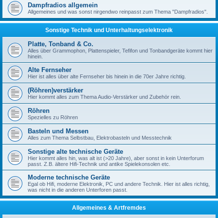
Dampfradios allgemein
Allgemeines und was sonst nirgendwo reinpasst zum Thema "Dampfradios".
Sonstige Technik und Unterhaltungselektronik
Platte, Tonband & Co.
Alles über Grammophon, Plattenspieler, Tefifon und Tonbandgeräte kommt hier
hinein.
Alte Fernseher
Hier ist alles über alte Fernseher bis hinein in die 70er Jahre richtig.
(Röhren)verstärker
Hier kommt alles zum Thema Audio-Verstärker und Zubehör rein.
Röhren
Spezielles zu Röhren
Basteln und Messen
Alles zum Thema Selbstbau, Elektrobasteln und Messtechnik
Sonstige alte technische Geräte
Hier kommt alles hin, was alt ist (>20 Jahre), aber sonst in kein Unterforum
passt. Z.B. ältere Hifi-Technik und antike Spielekonsolen etc.
Moderne technische Geräte
Egal ob Hifi, moderne Elektronik, PC und andere Technik. Hier ist alles richtig,
was nicht in die anderen Unterforen passt.
Allgemeines & Artfremdes