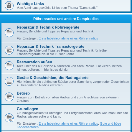
Wichtige Links
Vom Admin ausgewählte Links zum Thema "Dampfradio"!
Röhrenradios und andere Dampfradios
Reparatur & Technik Röhrengeräte
Fragen, Berichte und Tipps zu Reparatur und Technik.
Für Einsteiger:
Erste Inbetriebnahme eines Röhrenradios
Reparatur & Technik Transistorgeräte
Fragen, Berichte und Tipps zu Reparatur und Technik für frühe
Transistorgeräte bis in die 1970er Jahre.
Restauration außen
Alles über das äußerliche Aufarbeiten von alten Radios. Lackieren, beizen,
leimen, polieren, ... hier ist es richtig.
Geräte & Geschichten, die Radiogalerie
Hier könnt ihr die schönsten Stücke eurer Sammlung zeigen oder Geschichten
zu besonderen Radios erzählen.
Betrieb
Fragen zum Betrieb von alten Radios und zum Anschluss von externen
Geräten.
Grundlagen
Grundlagenwissen für Anfänger und Fortgeschrittene. Alles was man über alte
Radios wissen sollte und kann.
Für Einsteiger:
Erste Inbetriebnahme eines Röhrenradios
,
Gute und böse
Kondensatoren