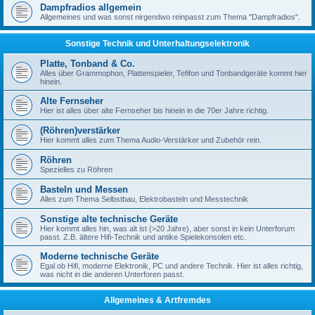
Dampfradios allgemein
Allgemeines und was sonst nirgendwo reinpasst zum Thema "Dampfradios".
Sonstige Technik und Unterhaltungselektronik
Platte, Tonband & Co.
Alles über Grammophon, Plattenspieler, Tefifon und Tonbandgeräte kommt hier
hinein.
Alte Fernseher
Hier ist alles über alte Fernseher bis hinein in die 70er Jahre richtig.
(Röhren)verstärker
Hier kommt alles zum Thema Audio-Verstärker und Zubehör rein.
Röhren
Spezielles zu Röhren
Basteln und Messen
Alles zum Thema Selbstbau, Elektrobasteln und Messtechnik
Sonstige alte technische Geräte
Hier kommt alles hin, was alt ist (>20 Jahre), aber sonst in kein Unterforum
passt. Z.B. ältere Hifi-Technik und antike Spielekonsolen etc.
Moderne technische Geräte
Egal ob Hifi, moderne Elektronik, PC und andere Technik. Hier ist alles richtig,
was nicht in die anderen Unterforen passt.
Allgemeines & Artfremdes