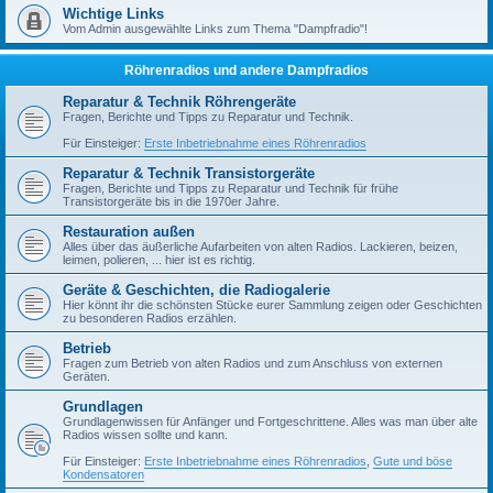
Wichtige Links
Vom Admin ausgewählte Links zum Thema "Dampfradio"!
Röhrenradios und andere Dampfradios
Reparatur & Technik Röhrengeräte
Fragen, Berichte und Tipps zu Reparatur und Technik.
Für Einsteiger:
Erste Inbetriebnahme eines Röhrenradios
Reparatur & Technik Transistorgeräte
Fragen, Berichte und Tipps zu Reparatur und Technik für frühe
Transistorgeräte bis in die 1970er Jahre.
Restauration außen
Alles über das äußerliche Aufarbeiten von alten Radios. Lackieren, beizen,
leimen, polieren, ... hier ist es richtig.
Geräte & Geschichten, die Radiogalerie
Hier könnt ihr die schönsten Stücke eurer Sammlung zeigen oder Geschichten
zu besonderen Radios erzählen.
Betrieb
Fragen zum Betrieb von alten Radios und zum Anschluss von externen
Geräten.
Grundlagen
Grundlagenwissen für Anfänger und Fortgeschrittene. Alles was man über alte
Radios wissen sollte und kann.
Für Einsteiger:
Erste Inbetriebnahme eines Röhrenradios
,
Gute und böse
Kondensatoren