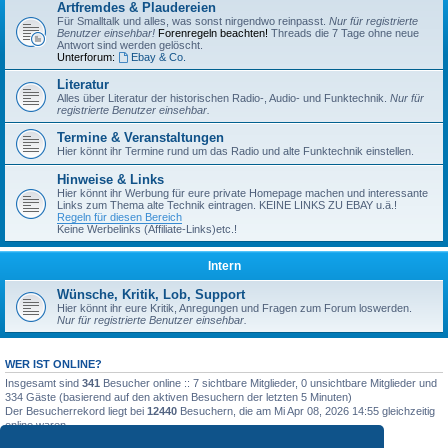
Artfremdes & Plaudereien
Für Smalltalk und alles, was sonst nirgendwo reinpasst.
Nur für registrierte
Benutzer einsehbar!
Forenregeln beachten!
Threads die 7 Tage ohne neue
Antwort sind werden gelöscht.
Unterforum:
Ebay & Co.
Literatur
Alles über Literatur der historischen Radio-, Audio- und Funktechnik.
Nur für
registrierte Benutzer einsehbar.
Termine & Veranstaltungen
Hier könnt ihr Termine rund um das Radio und alte Funktechnik einstellen.
Hinweise & Links
Hier könnt ihr Werbung für eure private Homepage machen und interessante
Links zum Thema alte Technik eintragen. KEINE LINKS ZU EBAY u.ä.!
Regeln für diesen Bereich
Keine Werbelinks (Affiliate-Links)etc.!
Intern
Wünsche, Kritik, Lob, Support
Hier könnt ihr eure Kritik, Anregungen und Fragen zum Forum loswerden.
Nur für registrierte Benutzer einsehbar.
WER IST ONLINE?
Insgesamt sind
341
Besucher online :: 7 sichtbare Mitglieder, 0 unsichtbare Mitglieder und
334 Gäste (basierend auf den aktiven Besuchern der letzten 5 Minuten)
Der Besucherrekord liegt bei
12440
Besuchern, die am Mi Apr 08, 2026 14:55 gleichzeitig
online waren.