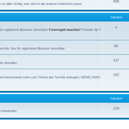
e
T
899
e
ist alles richtig, was nicht in die anderen Unterforen passt.
m
h
n
e
e
THEMEN
n
m
T
4
für registrierte Benutzer einsehbar!
Forenregeln beachten!
Threads die 7
e
h
n
e
T
86
technik.
Nur für registrierte Benutzer einsehbar.
m
h
e
T
237
e
k einstellen.
n
h
m
T
182
e
e
und interessante Links zum Thema alte Technik eintragen. KEINE LINKS
h
m
n
e
e
m
n
THEMEN
e
T
239
m loswerden.
n
h
e