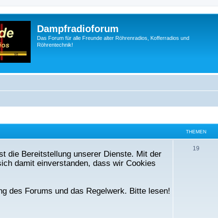
Dampfradioforum
Das Forum für alle Freunde alter Röhrenradios, Kofferradios und
Röhrentechnik!
THEMEN
T
19
t die Bereitstellung unserer Dienste. Mit der
h
ich damit einverstanden, dass wir Cookies
e
m
ng des Forums und das Regelwerk. Bitte lesen!
e
n