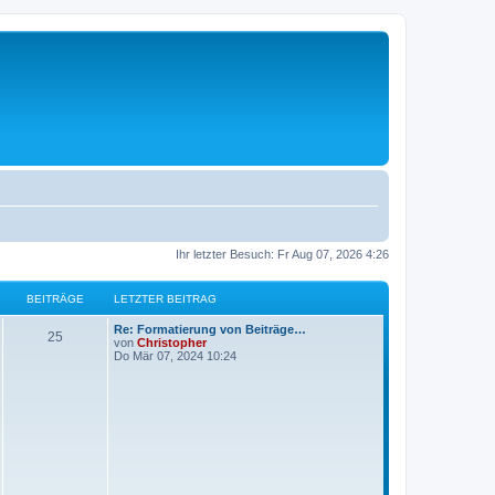
Ihr letzter Besuch: Fr Aug 07, 2026 4:26
BEITRÄGE
LETZTER BEITRAG
L
Re: Formatierung von Beiträge…
B
25
e
von
Christopher
t
Do Mär 07, 2024 10:24
e
z
t
i
e
r
t
B
e
i
r
t
r
ä
a