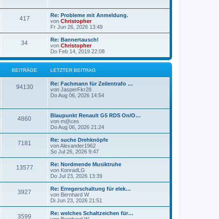
g
g
L
Re: Probleme mit Anmeldung.
B
417
e
e
von
Christopher
t
Fr Jun 26, 2026 13:49
e
z
t
L
Re: Bannertausch!
B
34
i
e
e
von
Christopher
r
t
Do Feb 14, 2019 22:08
e
t
B
z
e
t
i
i
r
e
BEITRÄGE
LETZTER BEITRAG
t
r
r
t
B
ä
L
Re: Fachmann für Zeilentrafo …
a
B
e
94130
e
von
JasperFkr28
g
i
r
g
t
Do Aug 06, 2026 14:54
t
e
z
r
ä
e
t
a
i
e
L
g
Blaupunkt Renault G5 RDS On/O…
B
4860
g
r
e
von
m@ces
t
B
t
Do Aug 06, 2026 21:24
e
e
e
z
i
r
t
L
Re: suche Drehknöpfe
t
B
7181
i
e
e
von
Alexander1962
r
ä
r
t
So Jul 26, 2026 9:47
a
e
t
B
z
g
e
g
t
L
Re: Nordmende Musiktruhe
B
13577
i
i
r
e
e
von
KonradLG
t
r
e
t
Do Jul 23, 2026 13:39
e
r
t
B
ä
z
a
e
t
L
Re: Erregerschaltung für elek…
B
g
3927
i
i
r
e
g
e
von
Bernhard W
t
r
t
Di Jun 23, 2026 21:51
e
r
t
B
ä
z
e
a
e
t
L
Re: welches Schaltzeichen für…
B
g
3599
i
i
r
e
g
e
von
Bernhard W