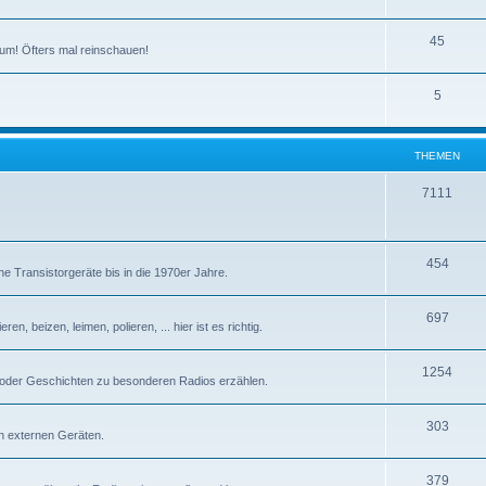
T
45
um! Öfters mal reinschauen!
h
T
5
e
h
m
e
e
THEMEN
m
n
T
7111
e
h
n
e
T
454
e Transistorgeräte bis in die 1970er Jahre.
m
h
e
T
697
e
n, beizen, leimen, polieren, ... hier ist es richtig.
n
h
m
T
1254
e
e
 oder Geschichten zu besonderen Radios erzählen.
h
m
n
T
303
e
e
n externen Geräten.
h
m
n
T
379
e
e