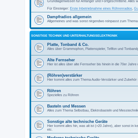
Grundlagenwissen für Anfänger und Fortgeschrittene. Alles w
Für Einsteiger:
Erste Inbetriebnahme eines Röhrenradios
,
Gu
Dampfradios allgemein
Allgemeines und was sonst nirgendwo reinpasst zum Thema
SONSTIGE TECHNIK UND UNTERHALTUNGSELEKTRONIK
Platte, Tonband & Co.
Alles über Grammophon, Plattenspieler, Tefifon und Tonbandg
Alte Fernseher
Hier ist alles über alte Fernseher bis hinein in die 70er Jahre r
(Röhren)verstärker
Hier kommt alles zum Thema Audio-Verstärker und Zubehör r
Röhren
Spezielles zu Röhren
Basteln und Messen
Alles zum Thema Selbstbau, Elektrobasteln und Messtechni
Sonstige alte technische Geräte
Hier kommt alles hin, was alt ist (>20 Jahre), aber sonst in k
etc.
Moderne technische Geräte