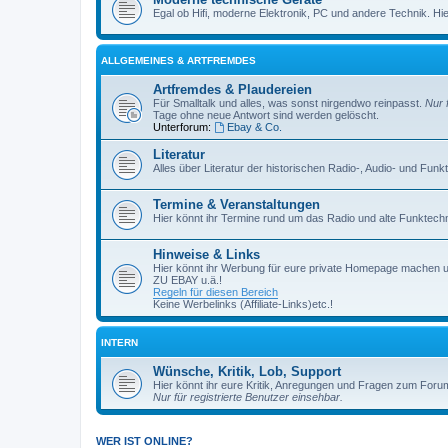
Egal ob Hifi, moderne Elektronik, PC und andere Technik. Hier 
ALLGEMEINES & ARTFREMDES
Artfremdes & Plaudereien
Für Smalltalk und alles, was sonst nirgendwo reinpasst.
Nur 
Tage ohne neue Antwort sind werden gelöscht.
Unterforum:
Ebay & Co.
Literatur
Alles über Literatur der historischen Radio-, Audio- und Funk
Termine & Veranstaltungen
Hier könnt ihr Termine rund um das Radio und alte Funktechni
Hinweise & Links
Hier könnt ihr Werbung für eure private Homepage machen 
ZU EBAY u.ä.!
Regeln für diesen Bereich
Keine Werbelinks (Affiliate-Links)etc.!
INTERN
Wünsche, Kritik, Lob, Support
Hier könnt ihr eure Kritik, Anregungen und Fragen zum Foru
Nur für registrierte Benutzer einsehbar.
WER IST ONLINE?