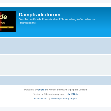
Dampfradioforum
Das Forum für alle Freunde alter Röhrenradios, Kofferradios und
Röhrentechnik!
Powered by
phpBB
® Forum Software © phpBB Limited
Deutsche Übersetzung durch
phpBB.de
Datenschutz
|
Nutzungsbedingungen