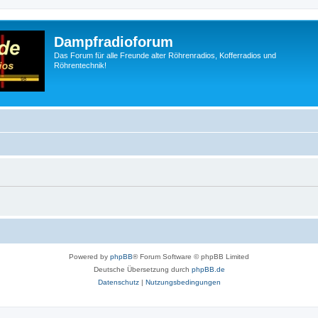
Dampfradioforum
Das Forum für alle Freunde alter Röhrenradios, Kofferradios und
Röhrentechnik!
Powered by
phpBB
® Forum Software © phpBB Limited
Deutsche Übersetzung durch
phpBB.de
Datenschutz
|
Nutzungsbedingungen