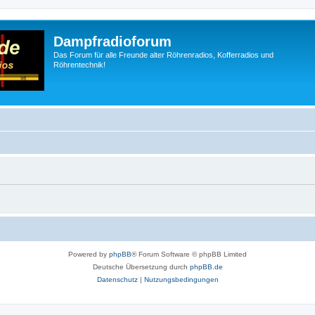
Dampfradioforum
Das Forum für alle Freunde alter Röhrenradios, Kofferradios und
Röhrentechnik!
Powered by
phpBB
® Forum Software © phpBB Limited
Deutsche Übersetzung durch
phpBB.de
Datenschutz
|
Nutzungsbedingungen