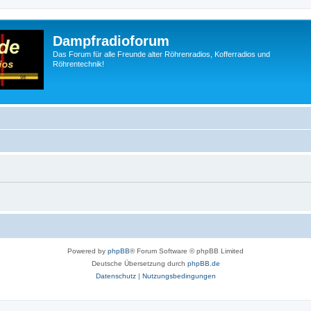
Dampfradioforum
Das Forum für alle Freunde alter Röhrenradios, Kofferradios und
Röhrentechnik!
Powered by
phpBB
® Forum Software © phpBB Limited
Deutsche Übersetzung durch
phpBB.de
Datenschutz
|
Nutzungsbedingungen