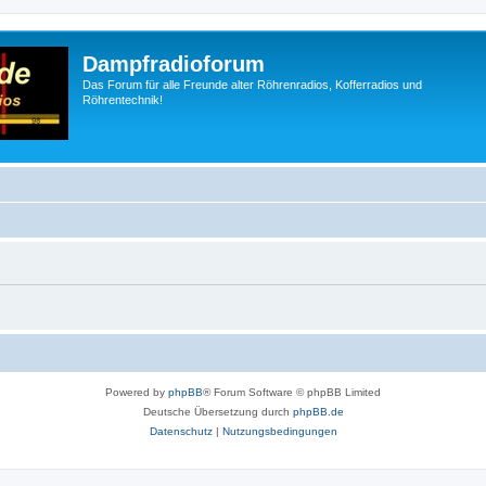
Dampfradioforum
Das Forum für alle Freunde alter Röhrenradios, Kofferradios und
Röhrentechnik!
Powered by
phpBB
® Forum Software © phpBB Limited
Deutsche Übersetzung durch
phpBB.de
Datenschutz
|
Nutzungsbedingungen