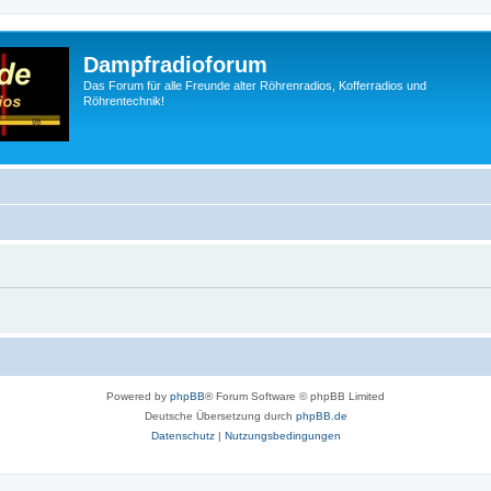
Dampfradioforum
Das Forum für alle Freunde alter Röhrenradios, Kofferradios und
Röhrentechnik!
Powered by
phpBB
® Forum Software © phpBB Limited
Deutsche Übersetzung durch
phpBB.de
Datenschutz
|
Nutzungsbedingungen