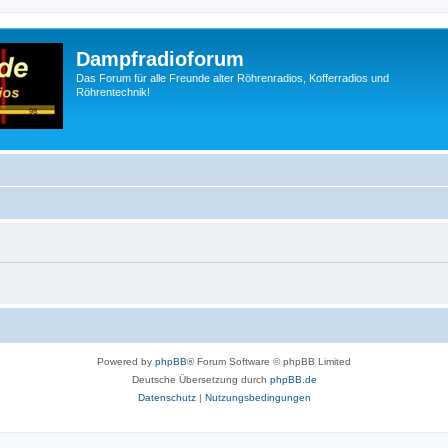
Dampfradioforum
Das Forum für alle Freunde alter Röhrenradios, Kofferradios und
Röhrentechnik!
Powered by
phpBB
® Forum Software © phpBB Limited
Deutsche Übersetzung durch
phpBB.de
Datenschutz
|
Nutzungsbedingungen