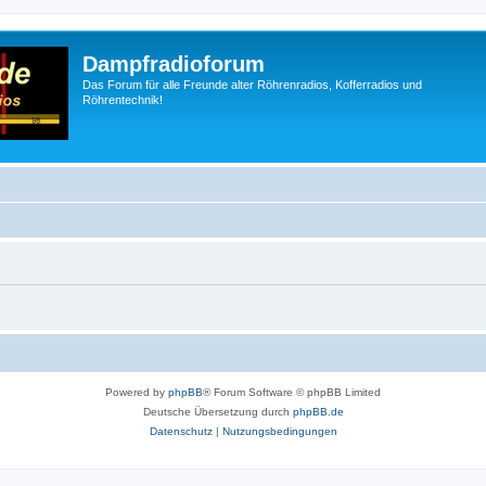
Dampfradioforum
Das Forum für alle Freunde alter Röhrenradios, Kofferradios und
Röhrentechnik!
Powered by
phpBB
® Forum Software © phpBB Limited
Deutsche Übersetzung durch
phpBB.de
Datenschutz
|
Nutzungsbedingungen