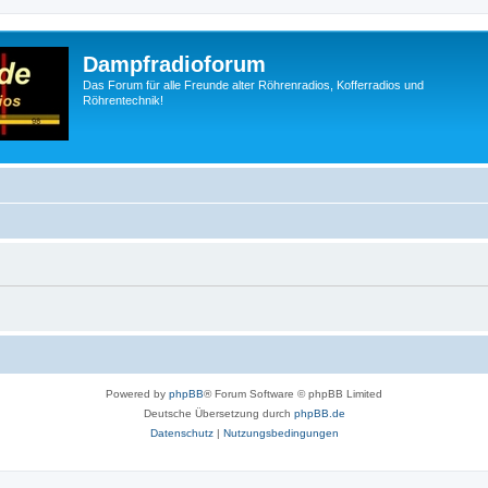
Dampfradioforum
Das Forum für alle Freunde alter Röhrenradios, Kofferradios und
Röhrentechnik!
Powered by
phpBB
® Forum Software © phpBB Limited
Deutsche Übersetzung durch
phpBB.de
Datenschutz
|
Nutzungsbedingungen