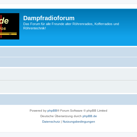
Dampfradioforum
Das Forum für alle Freunde alter Röhrenradios, Kofferradios und
Röhrentechnik!
Powered by
phpBB
® Forum Software © phpBB Limited
Deutsche Übersetzung durch
phpBB.de
Datenschutz
|
Nutzungsbedingungen