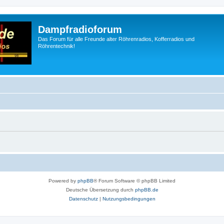
Dampfradioforum
Das Forum für alle Freunde alter Röhrenradios, Kofferradios und
Röhrentechnik!
Powered by
phpBB
® Forum Software © phpBB Limited
Deutsche Übersetzung durch
phpBB.de
Datenschutz
|
Nutzungsbedingungen