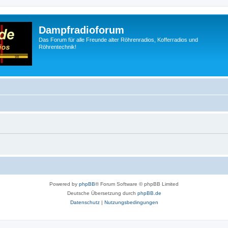
Dampfradioforum
Das Forum für alle Freunde alter Röhrenradios, Kofferradios und
Röhrentechnik!
Powered by
phpBB
® Forum Software © phpBB Limited
Deutsche Übersetzung durch
phpBB.de
Datenschutz
|
Nutzungsbedingungen