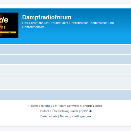
Dampfradioforum
Das Forum für alle Freunde alter Röhrenradios, Kofferradios und
Röhrentechnik!
Powered by
phpBB
® Forum Software © phpBB Limited
Deutsche Übersetzung durch
phpBB.de
Datenschutz
|
Nutzungsbedingungen