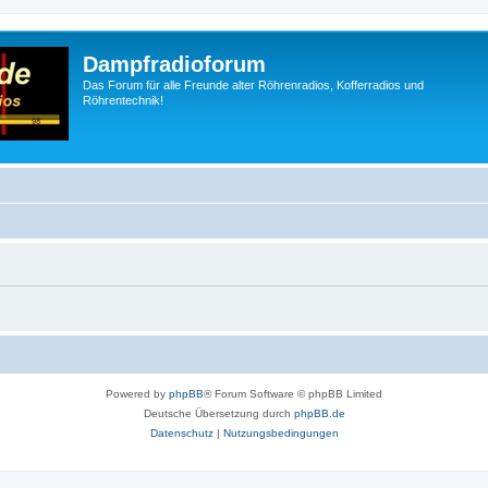
Dampfradioforum
Das Forum für alle Freunde alter Röhrenradios, Kofferradios und
Röhrentechnik!
Powered by
phpBB
® Forum Software © phpBB Limited
Deutsche Übersetzung durch
phpBB.de
Datenschutz
|
Nutzungsbedingungen