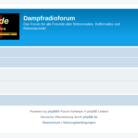
Dampfradioforum
Das Forum für alle Freunde alter Röhrenradios, Kofferradios und
Röhrentechnik!
Powered by
phpBB
® Forum Software © phpBB Limited
Deutsche Übersetzung durch
phpBB.de
Datenschutz
|
Nutzungsbedingungen