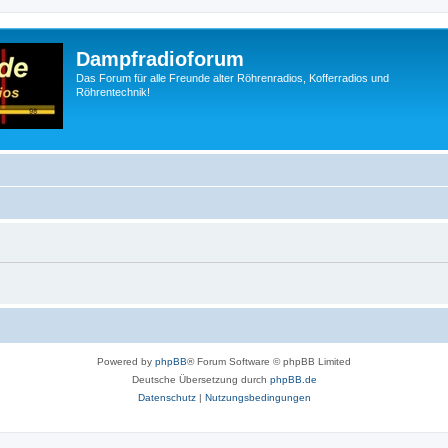
Dampfradioforum
Das Forum für alle Freunde alter Röhrenradios, Kofferradios und
Röhrentechnik!
Powered by
phpBB
® Forum Software © phpBB Limited
Deutsche Übersetzung durch
phpBB.de
Datenschutz
|
Nutzungsbedingungen