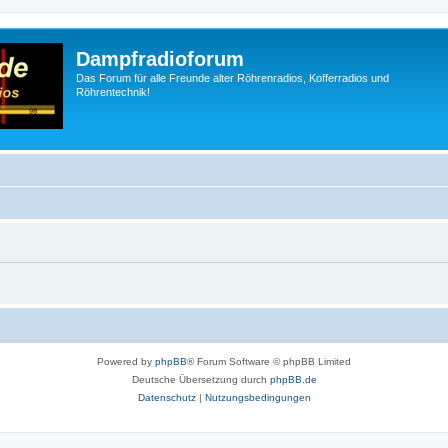
Dampfradioforum
Das Forum für alle Freunde alter Röhrenradios, Kofferradios und
Röhrentechnik!
Powered by
phpBB
® Forum Software © phpBB Limited
Deutsche Übersetzung durch
phpBB.de
Datenschutz
|
Nutzungsbedingungen