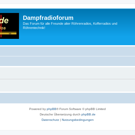
Dampfradioforum
Das Forum für alle Freunde alter Röhrenradios, Kofferradios und
Röhrentechnik!
Powered by
phpBB
® Forum Software © phpBB Limited
Deutsche Übersetzung durch
phpBB.de
Datenschutz
|
Nutzungsbedingungen