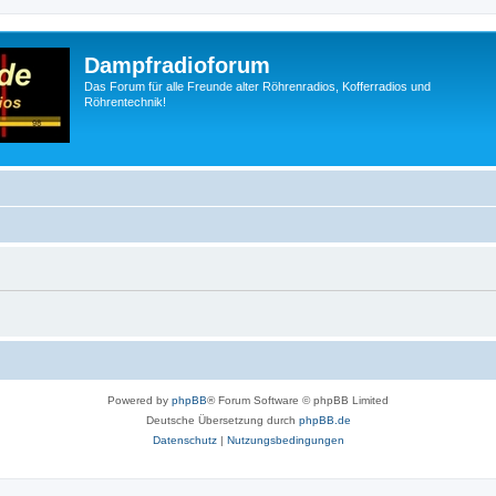
Dampfradioforum
Das Forum für alle Freunde alter Röhrenradios, Kofferradios und
Röhrentechnik!
Powered by
phpBB
® Forum Software © phpBB Limited
Deutsche Übersetzung durch
phpBB.de
Datenschutz
|
Nutzungsbedingungen