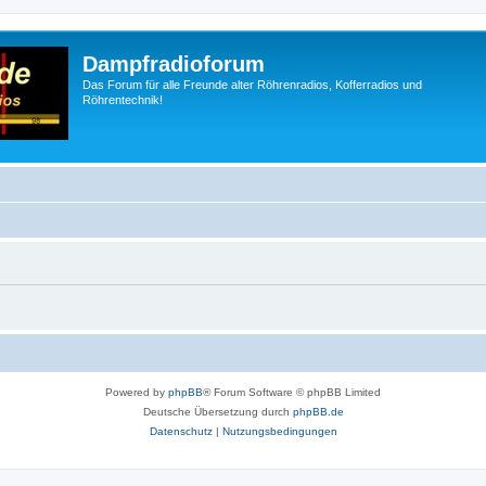
Dampfradioforum
Das Forum für alle Freunde alter Röhrenradios, Kofferradios und
Röhrentechnik!
Powered by
phpBB
® Forum Software © phpBB Limited
Deutsche Übersetzung durch
phpBB.de
Datenschutz
|
Nutzungsbedingungen