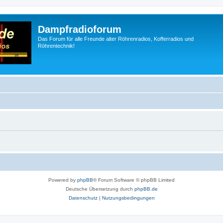
Dampfradioforum
Das Forum für alle Freunde alter Röhrenradios, Kofferradios und
Röhrentechnik!
Powered by
phpBB
® Forum Software © phpBB Limited
Deutsche Übersetzung durch
phpBB.de
Datenschutz
|
Nutzungsbedingungen