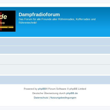
Dampfradioforum
Das Forum für alle Freunde alter Röhrenradios, Kofferradios und
Röhrentechnik!
Powered by
phpBB
® Forum Software © phpBB Limited
Deutsche Übersetzung durch
phpBB.de
Datenschutz
|
Nutzungsbedingungen