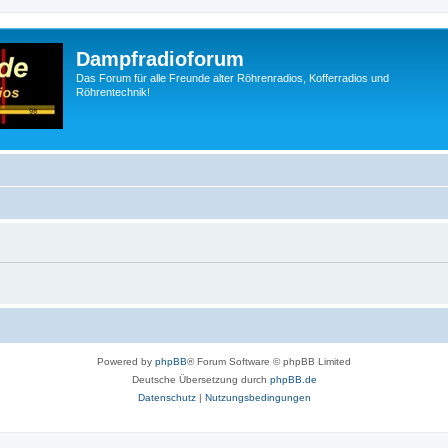
Dampfradioforum
Das Forum für alle Freunde alter Röhrenradios, Kofferradios und
Röhrentechnik!
Powered by
phpBB
® Forum Software © phpBB Limited
Deutsche Übersetzung durch
phpBB.de
Datenschutz
|
Nutzungsbedingungen