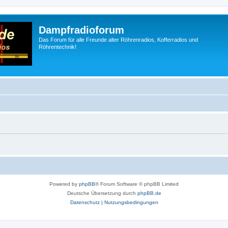
Dampfradioforum
Das Forum für alle Freunde alter Röhrenradios, Kofferradios und
Röhrentechnik!
Powered by
phpBB
® Forum Software © phpBB Limited
Deutsche Übersetzung durch
phpBB.de
Datenschutz
|
Nutzungsbedingungen