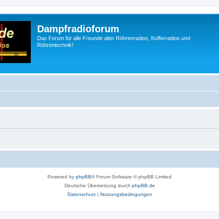
Dampfradioforum
Das Forum für alle Freunde alter Röhrenradios, Kofferradios und
Röhrentechnik!
Powered by
phpBB
® Forum Software © phpBB Limited
Deutsche Übersetzung durch
phpBB.de
Datenschutz
|
Nutzungsbedingungen