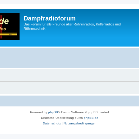
Dampfradioforum
Das Forum für alle Freunde alter Röhrenradios, Kofferradios und
Röhrentechnik!
Powered by
phpBB
® Forum Software © phpBB Limited
Deutsche Übersetzung durch
phpBB.de
Datenschutz
|
Nutzungsbedingungen