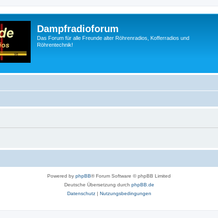
Dampfradioforum
Das Forum für alle Freunde alter Röhrenradios, Kofferradios und
Röhrentechnik!
Powered by
phpBB
® Forum Software © phpBB Limited
Deutsche Übersetzung durch
phpBB.de
Datenschutz
|
Nutzungsbedingungen