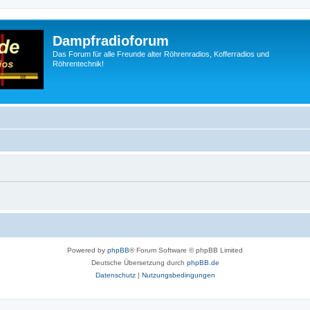
Dampfradioforum
Das Forum für alle Freunde alter Röhrenradios, Kofferradios und
Röhrentechnik!
Powered by
phpBB
® Forum Software © phpBB Limited
Deutsche Übersetzung durch
phpBB.de
Datenschutz
|
Nutzungsbedingungen