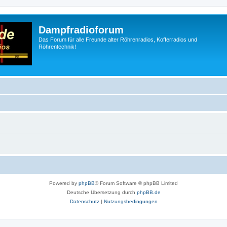
Dampfradioforum
Das Forum für alle Freunde alter Röhrenradios, Kofferradios und
Röhrentechnik!
Powered by
phpBB
® Forum Software © phpBB Limited
Deutsche Übersetzung durch
phpBB.de
Datenschutz
|
Nutzungsbedingungen