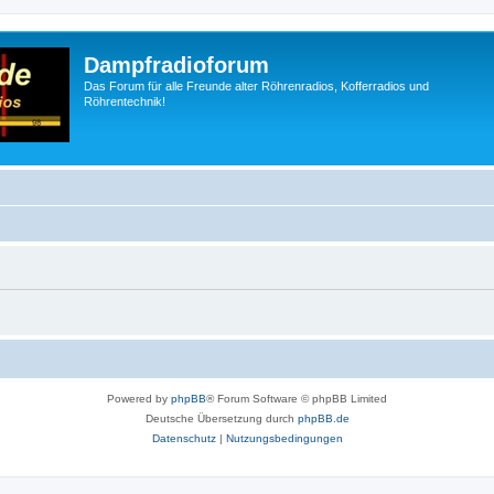
Dampfradioforum
Das Forum für alle Freunde alter Röhrenradios, Kofferradios und
Röhrentechnik!
Powered by
phpBB
® Forum Software © phpBB Limited
Deutsche Übersetzung durch
phpBB.de
Datenschutz
|
Nutzungsbedingungen