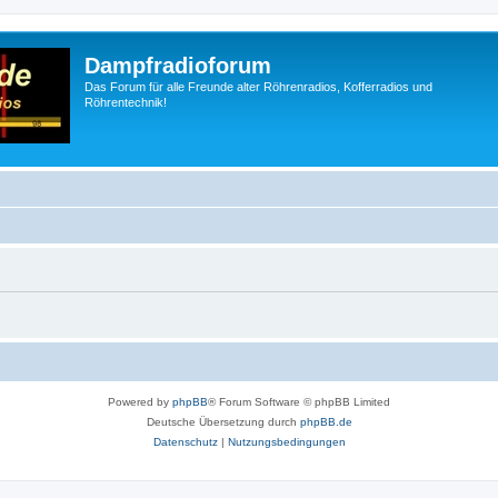
Dampfradioforum
Das Forum für alle Freunde alter Röhrenradios, Kofferradios und
Röhrentechnik!
Powered by
phpBB
® Forum Software © phpBB Limited
Deutsche Übersetzung durch
phpBB.de
Datenschutz
|
Nutzungsbedingungen