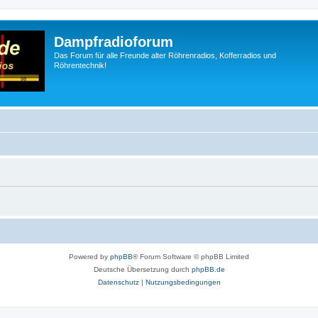
Dampfradioforum
Das Forum für alle Freunde alter Röhrenradios, Kofferradios und
Röhrentechnik!
Powered by
phpBB
® Forum Software © phpBB Limited
Deutsche Übersetzung durch
phpBB.de
Datenschutz
|
Nutzungsbedingungen