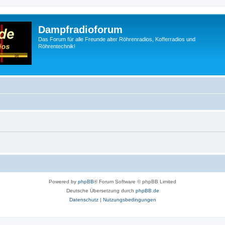
Dampfradioforum
Das Forum für alle Freunde alter Röhrenradios, Kofferradios und
Röhrentechnik!
Powered by
phpBB
® Forum Software © phpBB Limited
Deutsche Übersetzung durch
phpBB.de
Datenschutz
|
Nutzungsbedingungen