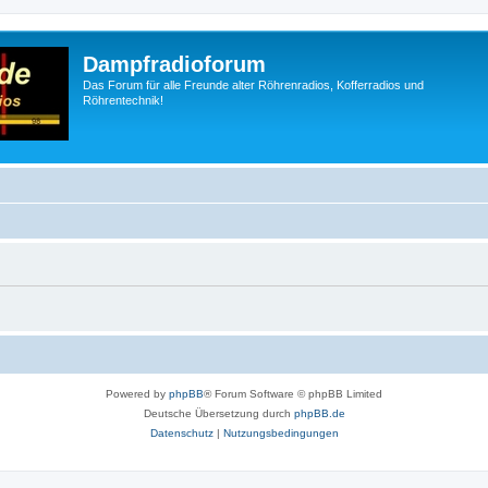
Dampfradioforum
Das Forum für alle Freunde alter Röhrenradios, Kofferradios und
Röhrentechnik!
Powered by
phpBB
® Forum Software © phpBB Limited
Deutsche Übersetzung durch
phpBB.de
Datenschutz
|
Nutzungsbedingungen