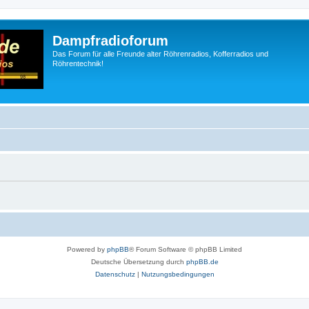
Dampfradioforum
Das Forum für alle Freunde alter Röhrenradios, Kofferradios und
Röhrentechnik!
Powered by
phpBB
® Forum Software © phpBB Limited
Deutsche Übersetzung durch
phpBB.de
Datenschutz
|
Nutzungsbedingungen