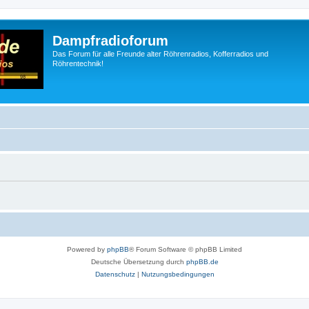
Dampfradioforum
Das Forum für alle Freunde alter Röhrenradios, Kofferradios und
Röhrentechnik!
Powered by
phpBB
® Forum Software © phpBB Limited
Deutsche Übersetzung durch
phpBB.de
Datenschutz
|
Nutzungsbedingungen