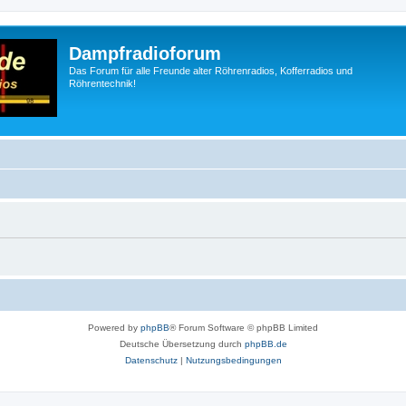
Dampfradioforum
Das Forum für alle Freunde alter Röhrenradios, Kofferradios und
Röhrentechnik!
Powered by
phpBB
® Forum Software © phpBB Limited
Deutsche Übersetzung durch
phpBB.de
Datenschutz
|
Nutzungsbedingungen