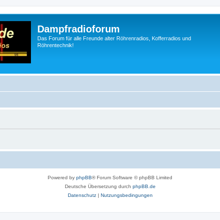
Dampfradioforum
Das Forum für alle Freunde alter Röhrenradios, Kofferradios und
Röhrentechnik!
Powered by
phpBB
® Forum Software © phpBB Limited
Deutsche Übersetzung durch
phpBB.de
Datenschutz
|
Nutzungsbedingungen