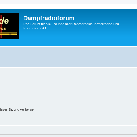
Dampfradioforum
Das Forum für alle Freunde alter Röhrenradios, Kofferradios und
Röhrentechnik!
ieser Sitzung verbergen