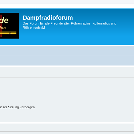
Dampfradioforum
Das Forum für alle Freunde alter Röhrenradios, Kofferradios und
Röhrentechnik!
ieser Sitzung verbergen