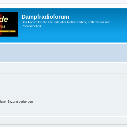
Dampfradioforum
Das Forum für alle Freunde alter Röhrenradios, Kofferradios und
Röhrentechnik!
ieser Sitzung verbergen