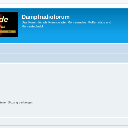
Dampfradioforum
Das Forum für alle Freunde alter Röhrenradios, Kofferradios und
Röhrentechnik!
ieser Sitzung verbergen