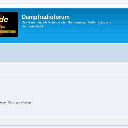
Dampfradioforum
Das Forum für alle Freunde alter Röhrenradios, Kofferradios und
Röhrentechnik!
ieser Sitzung verbergen