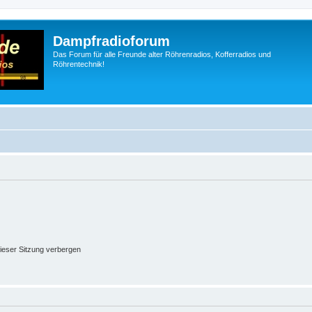
Dampfradioforum
Das Forum für alle Freunde alter Röhrenradios, Kofferradios und
Röhrentechnik!
ieser Sitzung verbergen