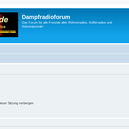
Dampfradioforum
Das Forum für alle Freunde alter Röhrenradios, Kofferradios und
Röhrentechnik!
ieser Sitzung verbergen